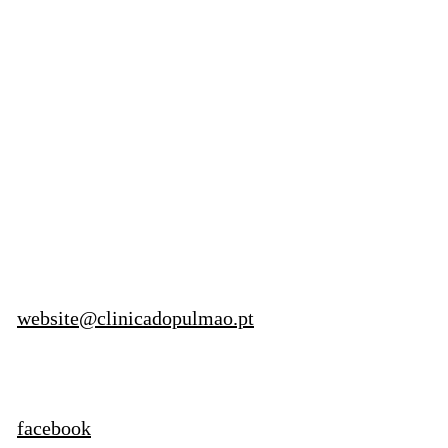
Patrocinadores Ouro:
Patrocinadores Prata:
Contactos
website@clinicadopulmao.pt
933788906
facebook