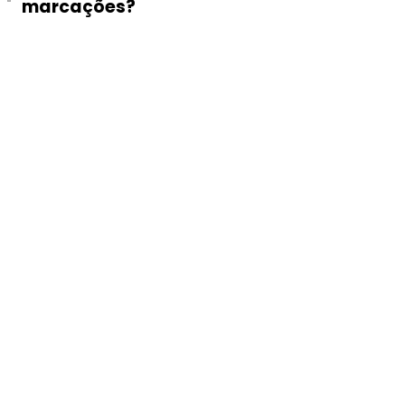
marcações?
Com o apoio de:
Patrocinadores Platina: